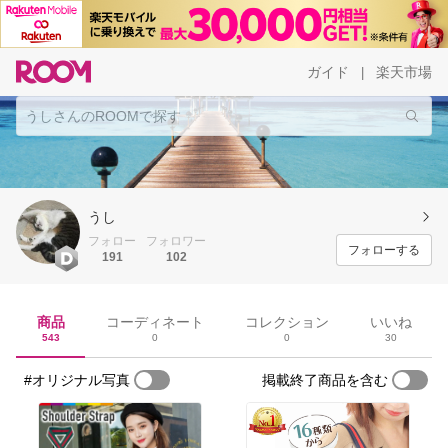
ガイド
楽天市場
|
うし
フォロー
フォロワー
フォローする
191
102
商品
コーディネート
コレクション
いいね
543
0
0
30
#オリジナル写真
掲載終了商品を含む