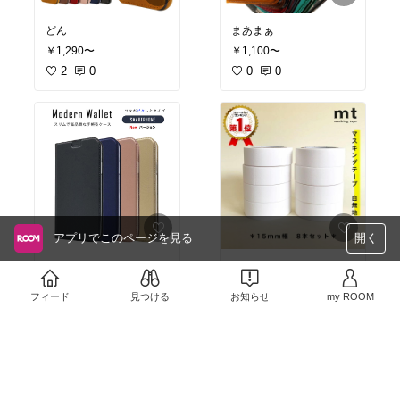
どん
まあまぁ
￥1,290〜
￥1,100〜
2
0
0
0
アプリでこのページを見る
開く
スリム
これ
￥1,280
￥990
フィード
見つける
お知らせ
my ROOM
売切れ
0
0
0
0