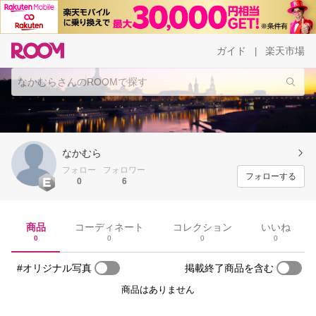
ガイド
楽天市場
|
なかむら
フォロー
フォロワー
フォローする
0
6
商品
コーディネート
コレクション
いいね
0
0
0
0
#オリジナル写真
掲載終了商品を含む
商品はありません