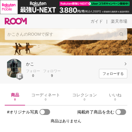
ガイド
楽天市場
|
かこ
フォロー
フォロワー
フォローする
0
9
商品
コーディネート
コレクション
いいね
0
0
0
0
#オリジナル写真
掲載終了商品を含む
商品はありません