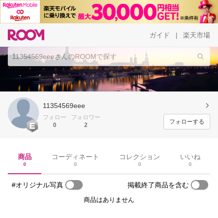
ガイド
楽天市場
|
11354569eee
フォロー
フォロワー
フォローする
0
2
商品
コーディネート
コレクション
いいね
0
0
0
0
#オリジナル写真
掲載終了商品を含む
商品はありません