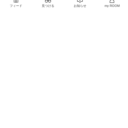
7
0
5
0
フィード
見つける
お知らせ
my ROOM
￥55
￥6,160
1
0
さんの投稿
ゆいまる☆ ふるさと納税 子育てアイテム
2
0