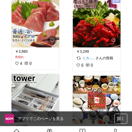
￥3,980
￥3,299
売切れ
さんの投稿
ミカエル
4
0
6
0
アプリでこのページを見る
開く
￥2,200
￥250