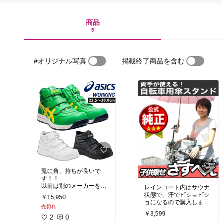
商品
5
#オリジナル写真
掲載終了商品を含む
兎に角、持ちが良いで
す！！
以前は別のメーカーを履
レインコート内はサウナ
いていて、3ヶ月に1回は
状態で、汗でビショビシ
￥15,950
買い換えていましたが、
ョになるので購入しまし
売切れ
今の所1年以上もってま
た。
￥3,599
す。
ですが、強い雨の時はレ
2
0