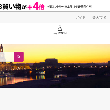
ガイド
楽天市場
|
my ROOM