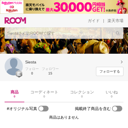
ガイド
楽天市場
|
Siesta
フォロー
フォロワー
フォローする
0
15
商品
コーディネート
コレクション
いいね
0
0
0
0
#オリジナル写真
掲載終了商品を含む
商品はありません