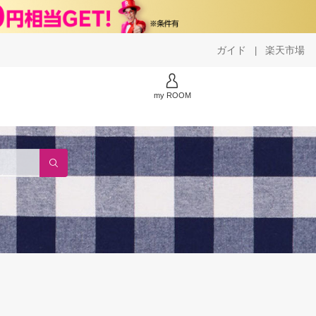
ガイド
楽天市場
|
my ROOM