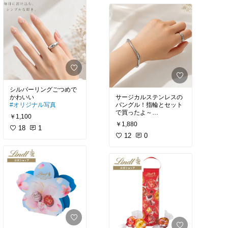
う。大事。朝ごはんも昼
ご飯もおやつもコモ！
シルバーリングごつめで
サージカルステンレスの
#オリジナル写真
バングル！指輪とセット
￥1,100
#オリジナル写真
#買って
￥1,880
18
1
よかった
12
0