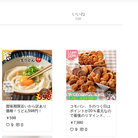
いいね
21K
賞味期限近いから訳あり
コモパン、５のつく日は
価格！うどん598円！
ポイントが20％還元なの
で最後のリマインド。と
￥598
んでもないポイントが返
￥7,980
9
0
ってくるので一回見てみ
て～
9
0
ローリングストックしよ