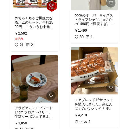
cocaのオーバーサイズス
めちゃくちゃご機嫌にな
トライプシャツ、まさか
るハムのセット、半額25
の1490円で激安すぎ。オ
92円。こういうお中元来
フィスで間違いないやつ
￥1,490
なくなったよね～うれし
です。こんなんなんぼあ
￥2,592
い～これだけ入って2592
ってもいいですからね。
30
1
売切れ
円ハッピーだね。家のみ
で、ひとりでちびちびや
21
2
ろうぜ。
ユアブレッド12食セット
を購入しました。高たん
アラビア / ルノ プレート
ぱくのパンというと少し
14cm フロストベリー、
パサつくイメージがあり
￥4,210
半額クーポン出てるよ！
ましたが、こちらはしっ
うううううやっぱりかわ
とり感があり、食べやす
9
1
￥3,850
いいねえ
かったです。忙しい朝で