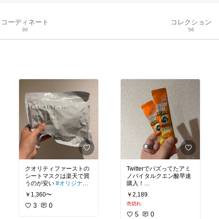
コーディネート
コレクション
30
56
クオリティファーストの
Twitterでバズってたアミ
シートマスクは楽天で買
ノバイタルクエン酸早速
うのが安い
#オリジナル
写真
#オリジナル写真
#買って
￥1,360〜
￥2,189
よかった
売切れ
3
0
5
0