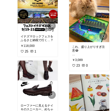
など6種類14個のリンド
種類20個が詰め合わせに
ールが入っています。レ
なったアソートセットで
ビューでは「パッケージ
す。レビューでは「リン
が可愛くて美味しい、毎
ツのチョコレートはどの
年定番の贈り物にしてい
味でも美味しい」「母の
る」「配送も早く、3,00
日のプレゼントに贈った
0円ほどの贈り物に重宝
らとても喜んでくれた」
する」という声が多く、
という声があり、抹茶好
ギフトに最適な一品で
きへのギフトにも最適な
す。
一品です。
イナズマロックフェスを
ふるさと納税で行く…？
￥118,000
これ、盛り上がりすぎ注
意😂
25
1
ウソをついてもOKな心理
￥3,089
戦ボードゲーム🎲
ルールは簡単なのに、大
23
0
人も子どもも夢中！
家族みんなで笑えるの
で、休日や帰省にもおす
すめです✨
#ボードゲーム
#チャオチ
ャオ
#ボドゲ
#家族時間
#
おうち遊び
#親子時間
#
知育
#パーティーゲーム
#買ってよかった
#おすす
ローファーに見えるナイ
め
#楽天ROOM
#楽天RO
キのスニーカー、めちゃ
OMに載せてます
#ギフト