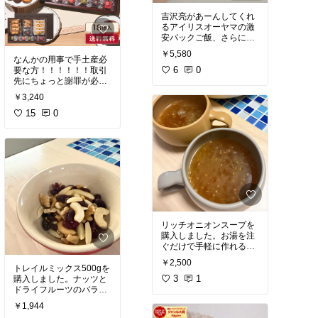
吉沢亮があーんしてくれ
るアイリスオーヤマの激
安パックご飯、さらにこ
こから15％オフクーポン
￥5,580
使える！
なんかの用事で手土産必
180ｇからの10％増量中
6
0
要な方！！！！！！取引
なので、しっかり大盛食
先にちょっと謝罪が必要
べられて大活躍。自炊面
な方！！！！！！
￥3,240
倒でもこれならいける。
絶対間違いないアンリシ
今日マラソン×勝って倍
ャルパンティエのギフト
15
0
なのでお買い物日和。
セット、ポイント15％還
元！！！！！経費で買っ
てポイントをもらおう。
リッチオニオンスープを
購入しました。お湯を注
ぐだけで手軽に作れるの
で、忙しい朝や小腹が空
￥2,500
いたときに重宝していま
トレイルミックス500gを
す。玉ねぎのやさしい甘
3
1
購入しました。ナッツと
みとコクのある味わいが
ドライフルーツのバラン
感じられ、インスタント
スが良く、飽きずに楽し
￥1,944
とは思えない満足感があ
めるのが気に入っていま