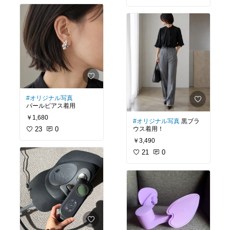
#オリジナル写真
パールピアス着用
￥1,680
#オリジナル写真
黒ブラ
23
0
ウス着用！
￥3,490
21
0