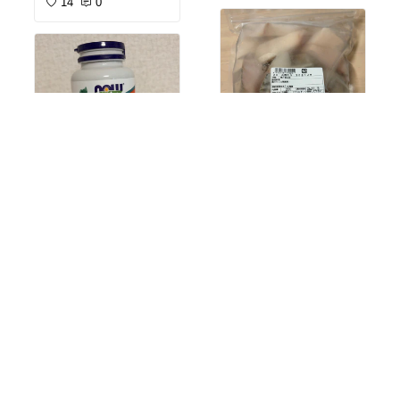
14
0
も袋を開けるだけで手軽
に食べられるので、朝食
や軽食用として重宝して
います。
そのままでもおいしく食
べられますし、コーヒー
やスープと合わせると満
足感のある食事になりま
す。賞味期限が比較的長
めなので、ストックして
おける安心感があるのも
魅力。買い置きしておく
冷凍庫にこれがあると本
と、「今日は時間がな
当に助かる✨
い」という日にも助かり
マグネシウムサプリを毎
ます。
日の習慣として取り入れ
骨取り済みの冷凍たら🐟
￥3,499〜
ています。食事だけでは
個包装なので持ち運びし
十分に摂れているか自信
解凍して焼くだけ、ムニ
14
0
￥2,129
やすく、職場や外出先で
がなかったので、手軽に
エルにするだけ、鍋に入
食べるのにも便利でし
補える点に魅力を感じて
2
0
れるだけで一品完成！
た。一般的なパンと比べ
購入しました。粒の大き
ても食べ応えがあり、無
さはそこまで気になら
クセが少なくて食べやす
理なく続けやすいと感じ
ず、水と一緒にスムーズ
いので、子どもも食べや
ています。
に飲めています。個包装
すいのが嬉しいポイント
ではないので、朝の準備
です😊
毎日の食事でたんぱく質
をしながらサッと飲める
を意識したい方や、手軽
のも続けやすいポイント
「今日は何を作ろう…」
に食べられる食品を探し
です。
という日に頼れる救世
ている方には試しやすい
主。
商品だと思います。味と
サプリメントは継続が大