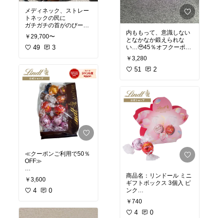
メディネック、ストレー
トネックの民に
ガチガチの首がのびーー
ーーーる！！！
内ももって、意識しない
￥29,700〜
謎のゴリゴリが無くなっ
となかなか鍛えられな
て首が細くなりました
49
3
い…🥹45％オフクーポン
出てるよ！
￥3,280
SNSで気になって購入。
ストレートネックにお悩
これ、脚に挟んでギュッ
51
2
みの人
とするだけだから、テレ
首まわり・肩こり・頭痛
ビを見ながらでも続けや
気になる人
すそう✨
一度試してみてほしい！
✔ 内転筋トレーニング
私は首まわりのガチガチ
✔ 骨盤底筋トレーニング
がとれて、首がひとまわ
✔ ヒップアップ
✔ 二の腕やウエストのト
#オリジナル写真
レーニングにも◎
#おうち時間充実
#スマー
ト家電
ジムに通うのは続かない
≪クーポンご利用で50％
けど、おうちでながら運
OFF≫
動なら！！！
商品名：リンツ クリアラ
商品名：リンドール ミニ
45％OFFセール中なの
￥3,600
ンスバッグ 250g
ギフトボックス 3個入 ピ
で、気になってる人は今
価格：3,600円（税込）
4
0
ンク
のうちにチェックしてみ
使用感：季節限定フレー
価格：740円（税込）→
￥740
バーを含むリンドール21
クーポンでここから50％
#楽天ROOMに載せてま
個（ミルク・ソルテッド
オフ！
4
0
す
#ダイエット
#骨盤底