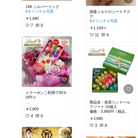
スマートウォッチは寝る
とき外しちゃう…という
#オリジナル写真
国産シルクのシートマス
人や、睡眠・歩数を気軽
￥1,480
に記録したい人にはすご
#オリジナル写真
くおすすめです💍
7
0
￥1,100〜
11
0
≪クーポンご利用で50％
OFF≫
商品名：抹茶リンドール
商品名：リンドール ミニ
アソート 20個入
￥2,900
ブーケボックス 14個入
価格：3,980円（税込）
価格：2,900円（税込）
4
0
使用感：抹茶フレーバー
￥3,980
使用感：花束をイメージ
を中心に、ミルク・ダー
した華やかなパッケージ
ク・ホワイト・ストロベ
3
0
に、ミルク・ダーク・ス
リー・70%カカオ・ソル
トロベリー・ピスタチオ
テッドキャラメルなど7