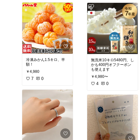
ました✨
✔ 寝るときも邪魔になら
ないから睡眠計測がラク
✔ 歩数もしっかり記録し
てくれる
✔ 心拍数・血中酸素・ス
トレス値もチェックでき
る
私は睡眠と歩数が分かれ
ば十分だったので、この
機能で大満足🙆‍♀️
冷凍みかん1.5キロ、半
無洗米10キロ5480円、し
額！
かも400円オフクーポン
もっと安いスマートリン
も使えます
グもあるけど、b.ringを
￥4,980
選んでよかったと思った
￥4,980〜
7
0
理由がサポート。
4
0
実は届いた商品が初期不
良だったんですが、問い
合わせたら対応がとにか
く早い！交換までスムー
ズで、安心して使い始め
られました😊
毎日身につけるものだか
ら、価格だけじゃなくサ
ポートも大事だなと実感
✨