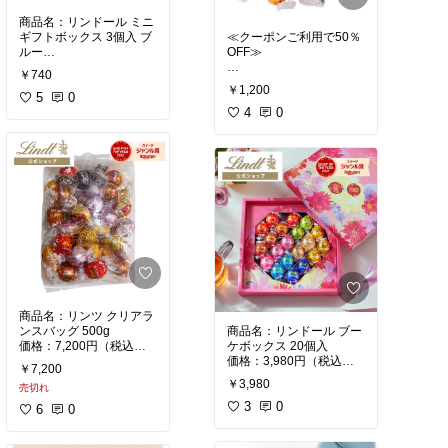
商品名：リンドール ミニ
ギフトボックス 3個入 ブ
≪クーポンご利用で50％
ルー
OFF≫
価格：740円（税込）
￥740
使用感：ミルク・ストロ
￥1,200
ベリー・ピスタチオの3
5
0
商品名：リンドール ミル
種類のリンドールが、ブ
クフレーバー アソート 5
4
0
ルーの花型ボックスに入
P
ったかわいいプチギフト
価格：1,200円（税込）
です。商品説明による
使用感：ミルク・ヘーゼ
と、外側の固いチョコレ
ルナッツ・キャラメルの
ートを割ると中からとろ
3種類のリンドールが入
けるなめらかなガナッシ
ったアソートセットで
ュが溶け出す、リンツ定
す。フレーバー連動型パ
番の二層構造チョコレー
ッケージで贈り物にも最
トです。ちょっとしたお
適。口の中でとろける滑
礼やプレゼントにぴった
らかなチョコレートが楽
りのサイズ感です。
しめます。バレンタイン
やちょっとしたギフトに
ぴったりな個別包装タイ
商品名：リンツ クリアラ
プです。
ンスバッグ 500g
商品名：リンドール ブー
価格：7,200円（税込）
ケボックス 20個入
→クーポンで半額！3600
価格：3,980円（税込）
￥7,200
円！
→クーポンで半額！
￥3,980
売切れ
使用感：リンドールをは
使用感：花束をイメージ
じめとするリンツのチョ
した華やかなパッケージ
3
0
6
0
コレートが500gたっぷり
が特徴で、ミルク・ダー
入ったお得なバッグで
ク・ホワイト・ストロベ