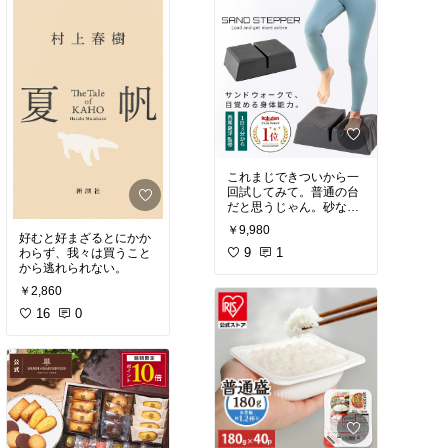
す。レビューでは「家族
リーなど8種のフレーバ
で牽制し合いながらいた
ーが楽しめる20個入りア
だいてます」「減りが早
ソートボックスです。レ
すぎる」「どれも美味し
ビューでは「色々な味が
かった」という声が多
楽しめて満足」「味はも
く、リピーターも多い人
ちろん美味しい」という
気商品です。フレーバー
声が多く見られます。家
の種類が豊富で、毎回違
族みんなでシェアできる
う味が楽しめます。
満足感のある一品です。
これまじできついから一
回試してみて。普通の台
だと思うじゃん。砂な
の。砂浜のあのしんどい
￥9,980
感じを完全に再現してる
好むと好まざるとにかか
の。これの上で１０分も
9
1
わらず、我々は買うこと
足踏みすればへとへと
から逃れられない。
よ。10％オフクーポンも
￥2,860
出てるし…一緒に目覚め
ようぜ…
16
0