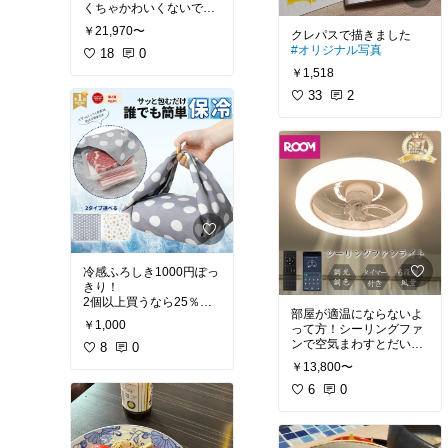
くちゃかわいくないです
#プレゼント
#オリジナル
か？
写真
￥21,970〜
めちゃくちゃかわいいで
#オリジナル写真
すね。
18
0
￥1,518
33
2
冷感ふろしき1000円ぽっ
きり！
2個以上買うなら25％オ
部屋が適温にならないよ
フクーポンあり。
￥1,000
って方！シーリングファ
最近エコバックじゃなく
ンで空気まわすとだいぶ
てこれ使ってる。朝お弁
8
0
違うかも！冷房の当たり
当をこれで包んでいっ
￥13,800〜
方変わるよ～
て、帰りは買い物した商
なんとライト一体型で場
6
0
品を入れてる。冷凍食品
所取らず、15％オフクー
もお肉もひえひえ助か
ポンでてるよ。
る。
子供のお弁当も、この季