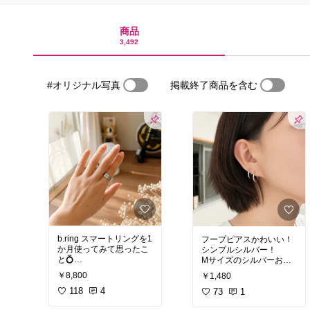
商品
3,492
#オリジナル写真
掲載終了商品を含む
b.ring スマートリングを1
フープピアスかわいい！
か月使ってみて思ったこ
シンプルシルバー！
と💍
Mサイズのシルバーお試
しさせていただきました
￥8,800
￥1,480
正直、毎日の健康管理な
らスマートウォッチより
118
4
#オリジナル写真
73
1
スマートリング派になり