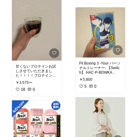
キャラメル・シーソル
使用感：さくら＆クリー
筋
#内転筋
#ヒップアッ
ト・スプリングなど）が
ム・ミルク・ピスタチオ
プ
#宅トレ
お得に詰め合わせになっ
の3種類のリンドール
#オリジナル写真
たセットです。レビュー
が、ピンクの花型ボック
では「毎月購入している
スに入ったかわいいプチ
ほどお気に入り、色々な
ギフトです。商品説明に
テイストが楽しめる」
よると、なめらかなチョ
「1粒でご褒美になる美
コレートの中にとろける
味しさ、コーヒーと一緒
ガナッシュが入ったリン
においしくいただいてい
ツ定番のリンドールが楽
る」という声が多く、自
しめます。ちょっとした
分へのご褒美にもぴった
お礼やプレゼントにぴっ
りです。
たりのサイズ感です。
Fit Boxing 3 -Your パーソ
甘くないプロテインお試
ナルトレーナー- 【Switc
しさせていただきまし
h】 HAC-P-BDWKA
た！！！！プロテイン、
ダイエットするぞという
￥5,800
暑くなってくると甘いの
気持ちと覚悟を込めて買
￥3,575〜
が結構しんどいんだけ
5
0
ど、これはペットボトル
18
0
#オリジナル写真
の無糖アイスコーヒーっ
て感じの味！助かる…！
20％オフクーポンあり
#オリジナル写真