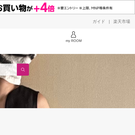
ガイド
楽天市場
|
my ROOM