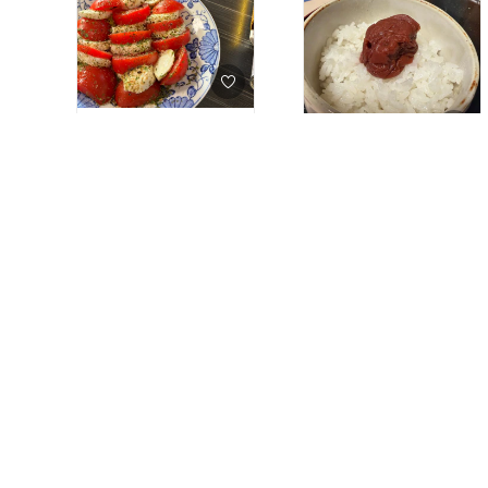
節心配だもんね。
乳製品デラックス福袋を
購入しました。訳あり品
とのことでしたが、届い
ふるさと納税で無洗米を
た商品を見て「これのど
￥6,280
選んでみましたが、想像
こが訳ありなんだろ
以上に便利で大満足でし
う？」と思うほど状態は
6
1
た。お米を研ぐ手間がな
気になりませんでした。
￥9,400〜
いので、忙しい日でもす
ヨーグルトやチーズ、デ
ぐに炊飯の準備ができる
3
0
ザート系などさまざまな
のが本当に助かります。
商品が入っていて、箱を
特に仕事や家事で時間が
開ける瞬間からワクワク
ない日は、このひと手間
感があります。
がないだけでかなりラク
に感じます。
自分では普段選ばない商
品も入っているので、新
味もおいしく、普段食べ
しい味との出会いがある
ているお米と比べても違
のも福袋ならではの楽し
和感はありませんでし
さ。家族それぞれお気に
た。炊き上がりはふっく
入りを見つけながら食べ
らとしていて、家族にも
比べできました。賞味期
日傘探している方ぜひこ
好評です。重たいお米を
限が比較的近い商品もあ
れ一度お試しいただきた
お店から持ち帰る必要が
りますが、毎日少しずつ
い…！
なく、自宅まで届けても