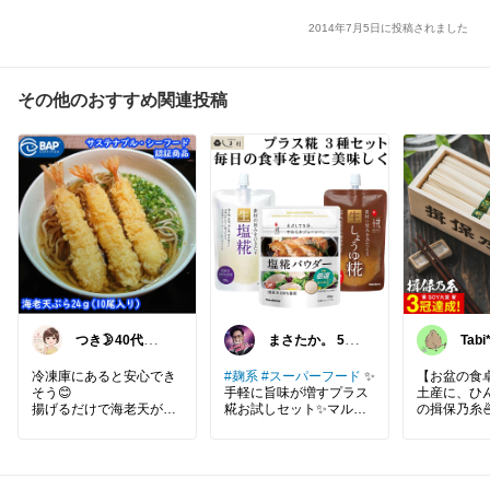
2014年7月5日に投稿されました
その他のおすすめ関連投稿
つき🌛40代から
まさたか。 5・
Tabi
のラクして整う
6日の経由購入
暮らし
感謝🙏
冷凍庫にあると安心でき
#麹系
#スーパーフード
✨
【お盆の食
そう😊
手軽に旨味が増すプラス
土産に、ひ
揚げるだけで海老天がで
糀お試しセット✨マルコ
の揖保乃糸
きるから、忙しい日のお
メのプラス糀3種お試し
播州の手延
助けになりそう✨
セットは、生塩糀・生し
「揖保乃糸
天丼や天ぷらうどん、お
ょうゆ糀・生塩糀パウダ
のあるなめ
弁当にも使えそうで、ス
ーが揃う便利な調味料セ
冷やしてつ