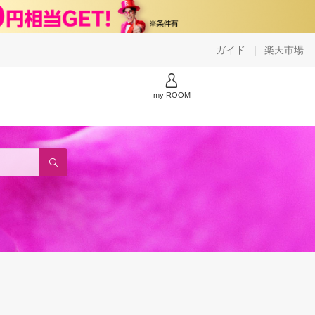
ガイド
楽天市場
|
my ROOM